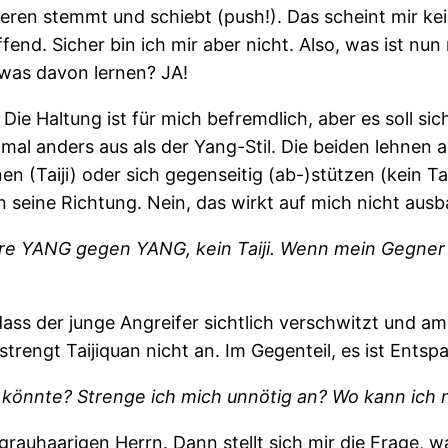
deren stemmt und schiebt (push!). Das scheint mir k
end. Sicher bin ich mir aber nicht.
Also, was ist nun
was davon lernen? JA!
Die Haltung ist für mich befremdlich, aber es soll 
un mal anders aus als der Yang-Stil. Die beiden lehnen 
en (Taiji) oder sich gegenseitig (ab-)stützen (kein T
 seine Richtung. Nein, das wirkt auf mich nicht ausba
 YANG gegen YANG, kein Taiji. Wenn mein Gegner sic
ass der junge Angreifer sichtlich verschwitzt und am 
rengt Taijiquan nicht an. Im Gegenteil, es ist Entspa
n könnte? Strenge ich mich unnötig an? Wo kann ic
auhaarigen Herrn. Dann stellt sich mir die Frage, w