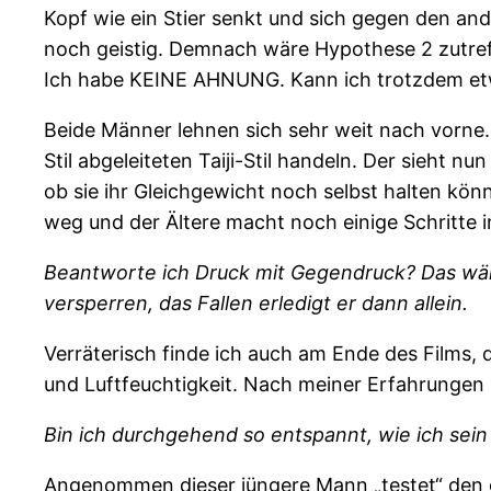
Kopf wie ein Stier senkt und sich gegen den an
noch geistig. Demnach wäre Hypothese 2 zutreff
Ich habe KEINE AHNUNG.
Kann ich trotzdem et
Beide Männer lehnen sich sehr weit nach vorne. 
Stil abgeleiteten Taiji-Stil handeln. Der sieht n
ob sie ihr Gleichgewicht noch selbst halten könn
weg und der Ältere macht noch einige Schritte in
Beantworte ich Druck mit Gegendruck? Das wäre
versperren, das Fallen erledigt er dann allein.
Verräterisch finde ich auch am Ende des Films, d
und Luftfeuchtigkeit. Nach meiner Erfahrungen st
Bin ich durchgehend so entspannt, wie ich sei
Angenommen dieser jüngere Mann „testet“ den gr