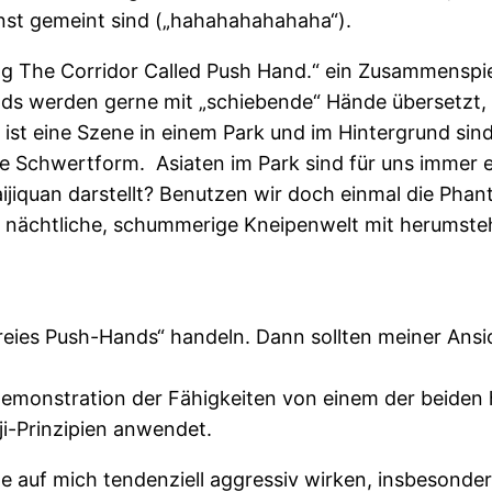
rnst gemeint sind („hahahahahahaha“).
ng The Corridor Called Push Hand.“ ein Zusammenspie
ds werden gerne mit „schiebende“ Hände übersetzt, d
 Es ist eine Szene in einem Park und im Hintergrund s
chwertform. Asiaten im Park sind für uns immer ein 
ijiquan darstellt? Benutzen wir doch einmal die Pha
ne nächtliche, schummerige Kneipenwelt mit herumst
eies Push-Hands“ handeln. Dann sollten meiner Ansich
Demonstration der Fähigkeiten von einem der beiden 
ji-Prinzipien anwendet.
 auf mich tendenziell aggressiv wirken, insbesonder